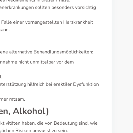
des Medikaments in dieser Phase.
enerkrankungen sollten besonders vorsichtig
Falle einer vornangestellten Herzkrankheit
kann.
dene alternative Behandlungsmöglichkeiten:
 Einnahme nicht unmittelbar vor dem
l.
erstützung hilfreich bei erektiler Dysfunktion
mmer ratsam.
en, Alkohol)
ivitäten haben, die von Bedeutung sind, wie
glichen Risiken bewusst zu sein.