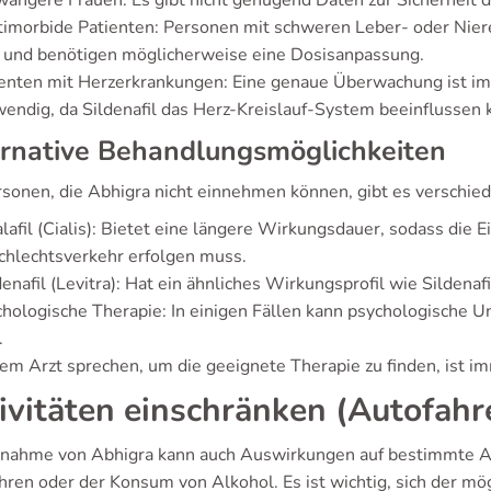
angere Frauen: Es gibt nicht genügend Daten zur Sicherheit 
imorbide Patienten: Personen mit schweren Leber- oder Nier
 und benötigen möglicherweise eine Dosisanpassung.
enten mit Herzerkrankungen: Eine genaue Überwachung ist im 
endig, da Sildenafil das Herz-Kreislauf-System beeinflussen 
rnative Behandlungsmöglichkeiten
rsonen, die Abhigra nicht einnehmen können, gibt es verschie
lafil (Cialis): Bietet eine längere Wirkungsdauer, sodass die
chlechtsverkehr erfolgen muss.
enafil (Levitra): Hat ein ähnliches Wirkungsprofil wie Sildenafi
hologische Therapie: In einigen Fällen kann psychologische Unt
.
nem Arzt sprechen, um die geeignete Therapie zu finden, ist i
ivitäten einschränken (Autofahr
nnahme von Abhigra kann auch Auswirkungen auf bestimmte Akt
hren oder der Konsum von Alkohol. Es ist wichtig, sich der mö