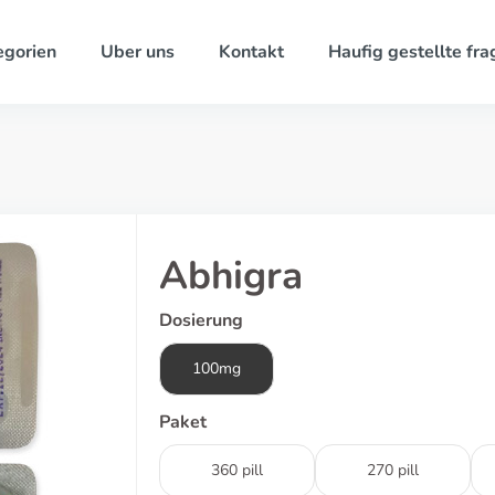
egorien
Uber uns
Kontakt
Haufig gestellte fra
Abhigra
Dosierung
100mg
Paket
360 pill
270 pill