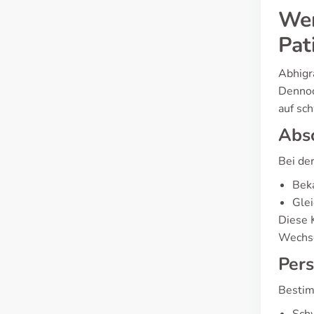
Wer
Pat
Abhigra
Dennoc
auf sc
Abs
Bei de
Beka
Glei
Diese K
Wechse
Pers
Bestim