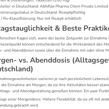
men & Dosierungen: Tabletten (100 mg)
teller in Deutschland: Abhiflax Pharma Chem Private Limited
strierungsstatus in Deutschland: Rezeptpflichtig
/ Rx-Klassifizierung: Nur mit Rezept erhältlich
tagstauglichkeit & Beste Prakti
Menschen fragen sich, wann der beste Zeitpunkt zur Einnahme v
mezeitpunkt können entscheidend für die Wirksamkeit des Me
- und Abenddosen sowie über die Einnahme mit oder ohne M
gen- vs. Abenddosis (Alltagsg
tschland)
nnahmegewohnheiten variieren je nach persönlichem Lebenssti
ür die Einnahme am Morgen, da sie ihre Aktivitäten besser pla
ttags- und Abendgestaltung genießen können. Ein paar Punkt
üge einer Morgendosis: Höhere Flexibilität, da sie oft mit and
indung gebracht wird.