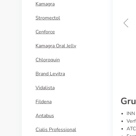
Kamagra
Stromectol
Cenforce
Viagra Soft
Kamagra Oral Jelly
KAUFEN
Chloroquin
Brand Levitra
Vidalista
Gru
Fildena
INN 
Antabus
Verf
ATC
Cialis Professional