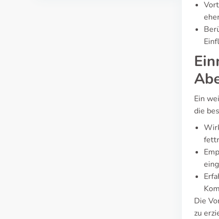
Vort
eher
Berü
Einf
Ein
Abe
Ein we
die be
Wir
fett
Empf
ein
Erfa
Komb
Die Vo
zu erzi