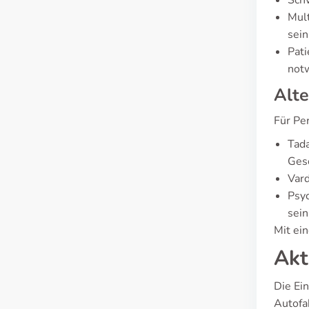
Schw
Mult
sein
Pati
notw
Alte
Für Pe
Tada
Ges
Vard
Psyc
sein
Mit ei
Akt
Die Ei
Autofa