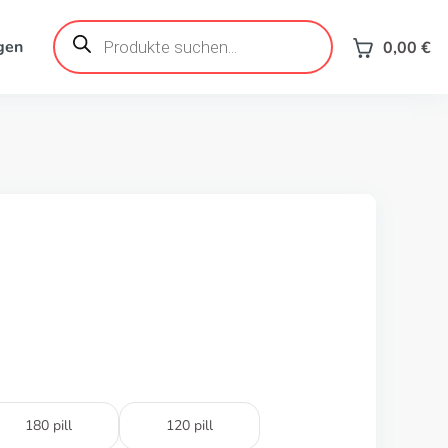
Products
search
gen
0,00
€
180 pill
120 pill