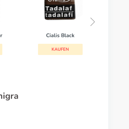
Kamagra
KAUFEN
higra