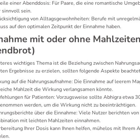
eile einer Abenddosis: Für Paare, die eine romantische Umge
 sinnvoll sein.
cksichtigung von Alltagsgewohnheiten: Berufe mit unregelmä
luss auf den optimalen Zeitpunkt der Einnahme haben.
nahme mit oder ohne Mahlzeiten 
ndbrot)
iteres wichtiges Thema ist die Beziehung zwischen Nahrungs
sten Ergebnisse zu erzielen, sollten folgende Aspekte beachte
kung auf die Nahrungsaufnahme: Die Einnahme auf leerem Mag
reiche Mahlzeit die Wirkung verlangsamen könnte.
ehlungen für Patienten: Vorzugsweise sollte Abhigra etwa 30
genommen werden, um die Wirkung nicht zu beeinträchtigen.
hrungsberichte über die Einnahme: Viele Nutzer berichten von
ination mit leichten Mahlzeiten einnahmen.
rbereitung Ihrer Dosis kann Ihnen helfen, mühelos mit Ihrem
elen.