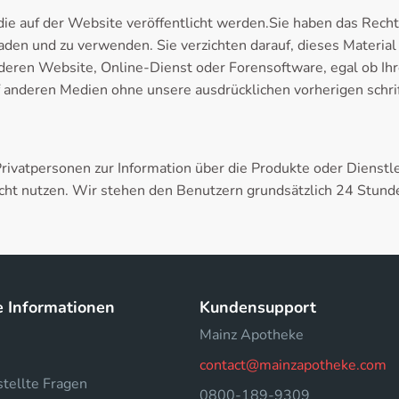
 die auf der Website veröffentlicht werden.Sie haben das Rech
den und zu verwenden. Sie verzichten darauf, dieses Material z
nderen Website, Online-Dienst oder Forensoftware, egal ob Ihr
f anderen Medien ohne unsere ausdrücklichen vorherigen schrif
 Privatpersonen zur Information über die Produkte oder Diens
icht nutzen. Wir stehen den Benutzern grundsätzlich 24 Stund
e Informationen
Kundensupport
Mainz Apotheke
contact@mainzapotheke.com
tellte Fragen
0800-189-9309