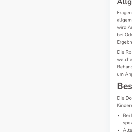
All
Fragen
allgem
wird A
bei Öd
Ergebni
Die Ro
welche
Behand
um Anp
Bes
Die Do
Kinder
Bei 
spez
Älte