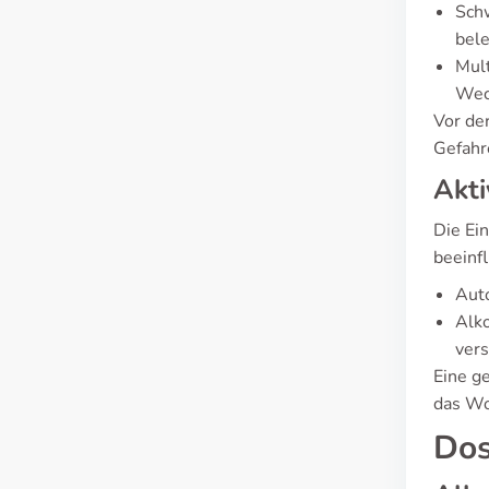
Schw
bele
Mult
Wec
Vor de
Gefahr
Akti
Die Ei
beeinf
Auto
Alk
ver
Eine g
das Wo
Dos