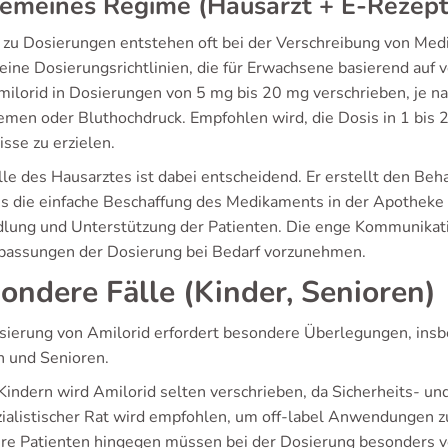
gemeines Regime (Hausarzt + E-Rezept
 zu Dosierungen entstehen oft bei der Verschreibung von Medi
eine Dosierungsrichtlinien, die für Erwachsene basierend auf v
milorid in Dosierungen von 5 mg bis 20 mg verschrieben, je 
emen oder Bluthochdruck. Empfohlen wird, die Dosis in 1 bis
sse zu erzielen.
lle des Hausarztes ist dabei entscheidend. Er erstellt den Beh
s die einfache Beschaffung des Medikaments in der Apotheke er
lung und Unterstützung der Patienten. Die enge Kommunikation
assungen der Dosierung bei Bedarf vorzunehmen.
ondere Fälle (Kinder, Senioren)
sierung von Amilorid erfordert besondere Überlegungen, insb
n und Senioren.
Kindern wird Amilorid selten verschrieben, da Sicherheits- un
ialistischer Rat wird empfohlen, um off-label Anwendungen z
re Patienten hingegen müssen bei der Dosierung besonders vo