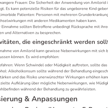
angere Frauen: Die Sicherheit der Anwendung von Amilorid in
gt. Es kann potenzielle Risiken für das ungeborene Kind geben
imorbide Patienten: Personen mit mehreren Grunderkrankungen
hselwirkungen mit anderen Medikamenten haben kann.
r Einnahme sollten Betroffene unbedingt Rücksprache mit ihre
en und Alternativen zu besprechen.
vitäten, die eingeschränkt werden sol
nnahme von Amilorid kann gewisse Nebenwirkungen mit sich brin
lussen können. Es wird empfohlen:
fahren: Wenn Schwindel oder Müdigkeit auftreten, sollte da
ohol: Alkoholkonsum sollte während der Behandlung eingesc
stärken und das Risiko unerwünschter Wirkungen erhöhen kan
ezielte Aufklärung über mögliche Nebenwirkungen, wie Müdigke
hlbefinden während der Behandlung zu gewährleisten.
ierung & Anpassungen