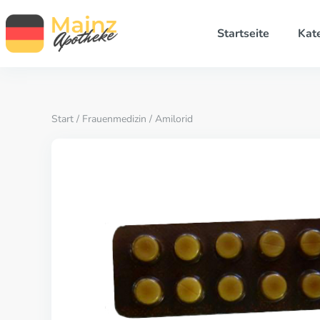
Startseite
Kat
Start
/
Frauenmedizin
/ Amilorid