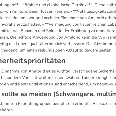
lungen:** - **Kaffee und alkoholische Getränke**: Diese soll
g von Amilorid beeinflussen können. - **Auf Flüssigkeitszuna
gkeitsaufnahme vor und nach der Einnahme von Amilorid erhöh
 hydratisiert zu halten. - **Vermeidung von kaliumreichen Leb
mittel wie Bananen und Spinat in der Ernährung zu moderieren
eren. Die richtige Anwendung von Amilorid kann die Wirksa
zeitig die Lebensqualität erheblich verbessern. Die Abstimm
tscheidend, um einen reibungslosen Ablauf zu gewährleisten.
herheitsprioritäten
r Einnahme von Amilorid ist es wichtig, verschiedene Sicherhe
n besondere Vorsicht walten lassen, während andere mögliche
gen und Kontraindikationen sind entscheidend, um negative
sollte es meiden (Schwangere, multim
stimmten Patientengruppen besteht ein erhöhtes Risiko, das 
ehören: