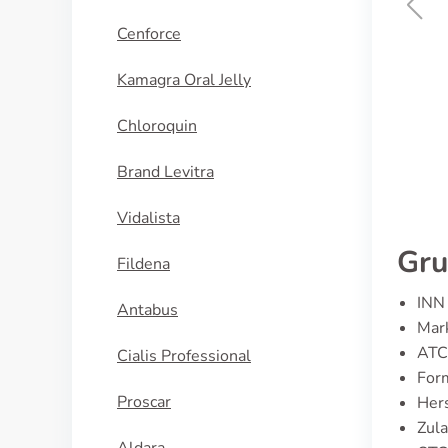
Cenforce
Femara
Kamagra Oral Jelly
KAUFEN
Chloroquin
Brand Levitra
Vidalista
Gru
Fildena
INN 
Antabus
Mar
ATC
Cialis Professional
For
Proscar
Her
Zula