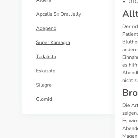
Aldara
OTC 
All
Apcalis Sx Oral Jelly
Der ric
Adepend
Patien
Bluthoc
Super Kamagra
andere
Tadalista
Einnah
es hilf
Eskazole
Abendb
nicht z
Silagra
Bro
Clomid
Die Ar
zeigen
Es wir
Abende
Magen,