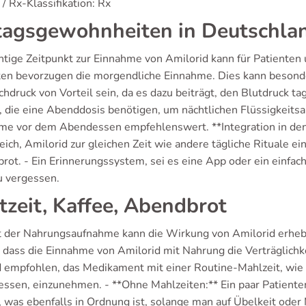
/ Rx-Klassifikation: Rx
tagsgewohnheiten in Deutschla
htige Zeitpunkt zur Einnahme von Amilorid kann für Patienten 
ten bevorzugen die morgendliche Einnahme. Dies kann besonde
hdruck von Vorteil sein, da es dazu beiträgt, den Blutdruck ta
, die eine Abenddosis benötigen, um nächtlichen Flüssigkeit
me vor dem Abendessen empfehlenswert. **Integration in den A
reich, Amilorid zur gleichen Zeit wie andere tägliche Rituale 
rot. - Ein Erinnerungssystem, sei es eine App oder ein einfac
u vergessen.
tzeit, Kaffee, Abendbrot
t der Nahrungsaufnahme kann die Wirkung von Amilorid erhebli
, dass die Einnahme von Amilorid mit Nahrung die Verträglichk
d empfohlen, das Medikament mit einer Routine-Mahlzeit, wie
ssen, einzunehmen. - **Ohne Mahlzeiten:** Ein paar Patiente
 was ebenfalls in Ordnung ist, solange man auf Übelkeit ode