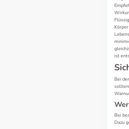
Empfeh
Wirkun
Flüssi
Körper
Lebens
minimi
gleich
ist en
Sic
Bei de
sollte
Warnun
Wer 
Bei be
Dazu g