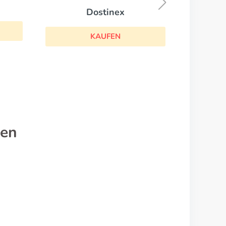
KAUFEN
nen