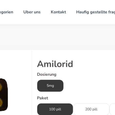
egorien
Uber uns
Kontakt
Haufig gestellte fra
Amilorid
Dosierung
5mg
Paket
100 pill
200 pill