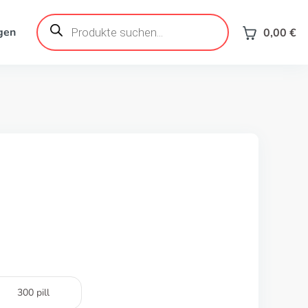
Products
search
gen
0,00
€
300 pill