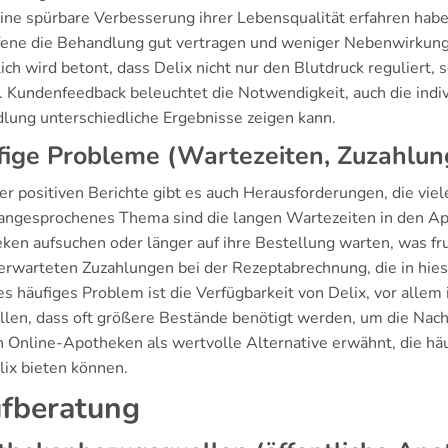
eine spürbare Verbesserung ihrer Lebensqualität erfahren habe
fene die Behandlung gut vertragen und weniger Nebenwirkung
lich wird betont, dass Delix nicht nur den Blutdruck reguliert
t. Kundenfeedback beleuchtet die Notwendigkeit, auch die indi
lung unterschiedliche Ergebnisse zeigen kann.
ige Probleme (Wartezeiten, Zuzahlun
er positiven Berichte gibt es auch Herausforderungen, die viel
 angesprochenes Thema sind die langen Wartezeiten in den A
ken aufsuchen oder länger auf ihre Bestellung warten, was frus
erwarteten Zuzahlungen bei der Rezeptabrechnung, die in hies
es häufiges Problem ist die Verfügbarkeit von Delix, vor allem
ellen, dass oft größere Bestände benötigt werden, um die Na
 Online-Apotheken als wertvolle Alternative erwähnt, die häu
lix bieten können.
fberatung