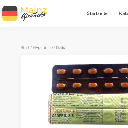
Startseite
Kat
Start
/
Hypertonie
/ Delix