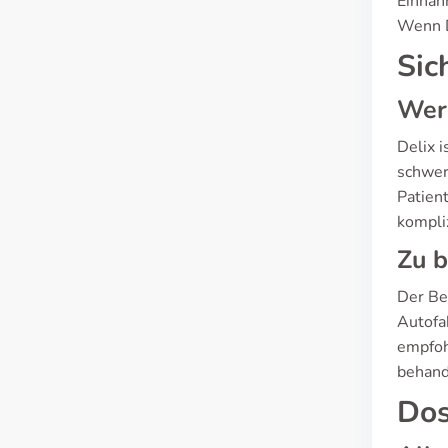
Einnah
Wenn D
Sic
Wer 
Delix 
schwer
Patien
kompli
Zu b
Der Be
Autofa
empfoh
behand
Dos