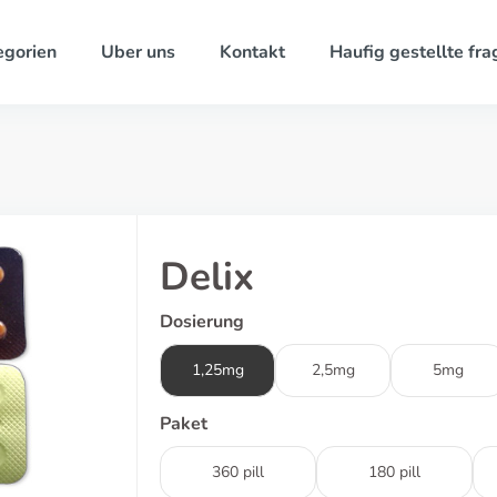
egorien
Uber uns
Kontakt
Haufig gestellte fra
Delix
Dosierung
1,25mg
2,5mg
5mg
Paket
360 pill
180 pill