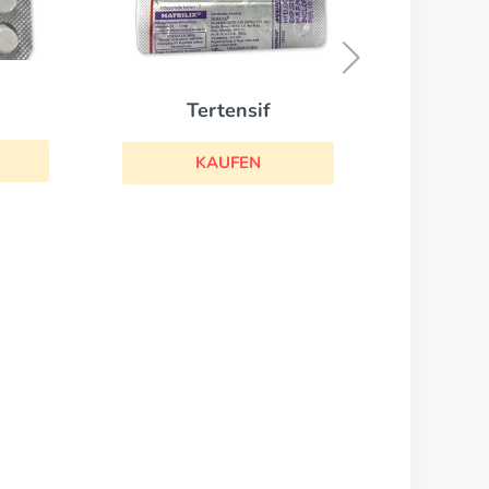
Norvasc
KAUFEN