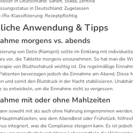
teller in Deutschland: Sanofi, Stada, Zentiva
ssungsstatus in Deutschland: Zugelassen
/Rx-Klassifizierung: Rezeptpflichtig
liche Anwendung & Tipps
nahme morgens vs. abends
ierung von Delix (Ramipril) sollte im Einklang mit individuel
 es vor, die Tablette morgens einzunehmen. So hat man die Wi
rapie von Bluthochdruck wichtig ist. Die regelmäßige Einnahme
 Patienten bevorzugen jedoch die Einnahme am Abend. Diese M
n und somit den Blutdruck in der Nacht stabilisieren. Unabhän
e zu entwickeln, um die Einnahme nicht zu vergessen.
nahme mit oder ohne Mahlzeiten
kann sowohl mit als auch ohne Nahrung eingenommen werden. 
 Hauptmahlzeiten, wie dem Abendbrot oder Frühstück, hilfreich
s integriert, was die Compliance steigern kann. Es ist jedoch w