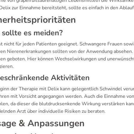
me von grapefruitsäurehaltigen Lebensmitteln die Wirksamkeit 
elix zur Einnahme bereitsteht, sollte es einfach in den Ablauf
herheitsprioritäten
sollte es meiden?
ist nicht für jeden Patienten geeignet. Schwangere Frauen s
en Nierenerkrankungen sollten von der Anwendung absehen. B
ten geboten. Hier können Wechselwirkungen und unerwünscht
zieren.
eschränkende Aktivitäten
ginn der Therapie mit Delix kann gelegentlich Schwindel verur
hren mit Vorsicht angegangen werden. Auch die Einnahme von
len, da dieser die blutdrucksenkende Wirkung verstärken kann
elnden Arzt über individuelle Risiken zu beraten.
age & Anpassungen