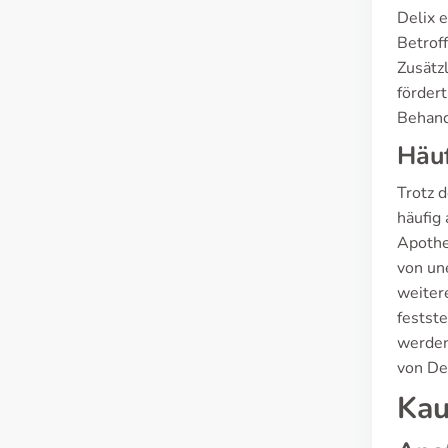
Delix 
Betrof
Zusätz
förder
Behand
Häuf
Trotz d
häufig
Apothe
von un
weiter
festst
werden
von De
Kau