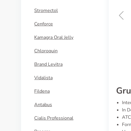
Stromectol
Cenforce
Calan Sr
Kamagra Oral Jelly
KAUFEN
Chloroquin
Brand Levitra
Vidalista
Gru
Fildena
Inte
Antabus
In D
ATC
Cialis Professional
Form