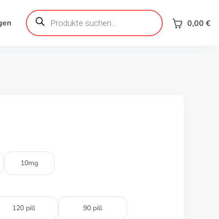
Products
search
gen
0,00
€
10mg
120 pill
90 pill