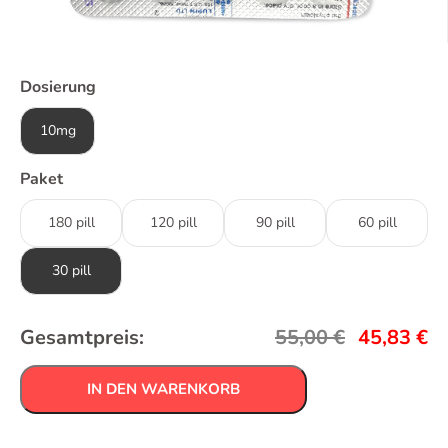
Dosierung
10mg
Paket
180 pill
120 pill
90 pill
60 pill
30 pill
Gesamtpreis:
55,00
€
45,83
€
IN DEN WARENKORB