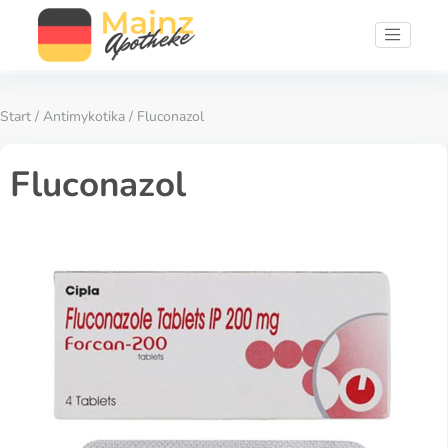
Start
/
Antimykotika
/ Fluconazol
Fluconazol