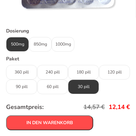
Dosierung
500mg
850mg
1000mg
Paket
360 pill
240 pill
180 pill
120 pill
90 pill
60 pill
30 pill
Gesamtpreis:
14,57
€
12,14
€
IN DEN WARENKORB