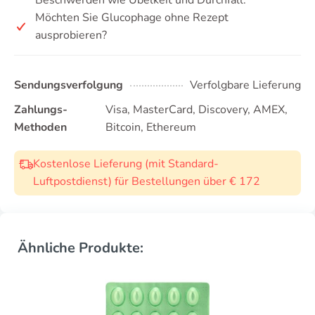
Beschwerden wie Übelkeit und Durchfall.
Möchten Sie Glucophage ohne Rezept
ausprobieren?
Sendungsverfolgung
Verfolgbare Lieferung
Zahlungs-
Visa, MasterCard, Discovery, AMEX,
Methoden
Bitcoin, Ethereum
Kostenlose Lieferung (mit Standard-
Luftpostdienst) für Bestellungen über € 172
Ähnliche Produkte: