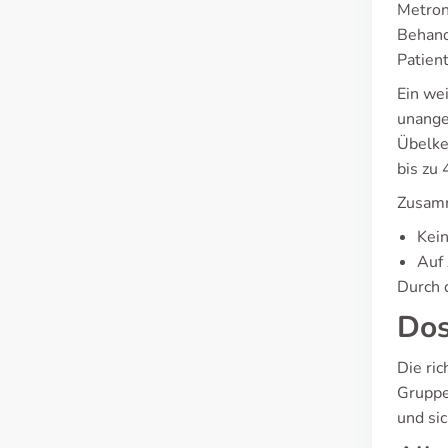
Metron
Behand
Patien
Ein we
unange
Übelke
bis zu
Zusamm
Kei
Auf 
Durch 
Dos
Die ri
Gruppe
und si