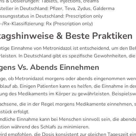
s & Dosierungen: Tablets, injections, creams
teller in Deutschland: Pfizer, Teva, Zydus, Galderma
ssungsstatus in Deutschland: Prescription only
/Rx-Klassifizierung: Rx (Prescription only)
tagshinweise & Beste Praktiken
chtige Einnahme von Metronidazol ist entscheidend, um den Be
leisten. In Deutschland gibt es spezifische Gewohnheiten, die
gens Vs. Abends Einnehmen
age, ob Metronidazol morgens oder abends eingenommen werden
blauf ab. Einigen Patienten kann es helfen, die Einnahme in 
lung des Medikaments im Körper zu gewährleisten. Beispielsw
chsene, die in der Regel morgens Medikamente einnehmen, so
stück erfolgt.
dliche Einnahme kann bei Menschen sinnvoll sein, die abends
ktion während des Schlafs zu minimieren.
ird empfohlen, die Dosis konsistent zur gleichen Tageszeit e