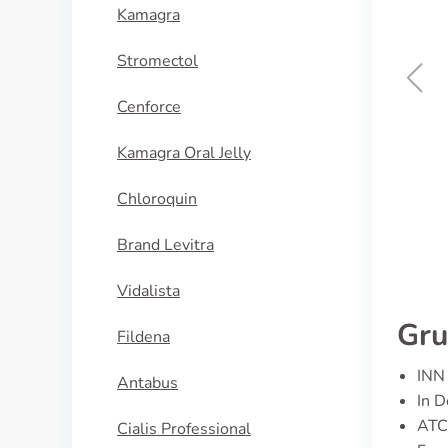
Kamagra
Stromectol
Cenforce
Ciprofloxacin
Kamagra Oral Jelly
KAUFEN
Chloroquin
Brand Levitra
Vidalista
Gru
Fildena
INN 
Antabus
In D
ATC
Cialis Professional