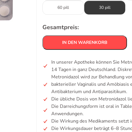
60 pill
30 pill
Gesamtpreis:
IN DEN WARENKORB
In unserer Apotheke können Sie Metro
14 Tagen in ganz Deutschland. Diskr
Metronidazol wird zur Behandlung von
bakterieller Vaginalis und Amöbiasis 
Antibakterium und Antiparasitikum.
Die übliche Dosis von Metronidazol li
Die Darreichungsform ist oral in Table
Anwendungen.
Die Wirkung des Medikaments setzt i
Die Wirkungsdauer beträgt 6–8 Stun