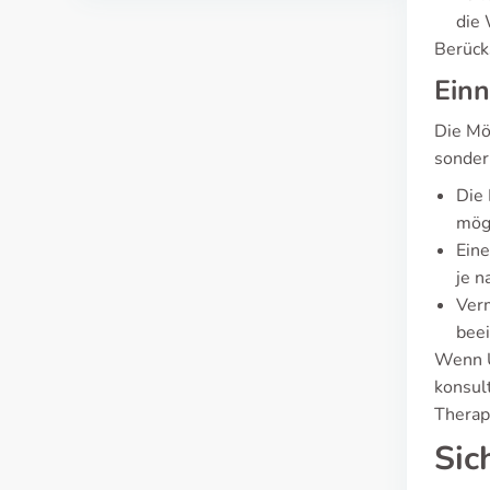
die 
Berück
Ein
Die Mö
sonder
Die 
mög
Ein
je n
Verm
bee
Wenn U
konsul
Therap
Sic