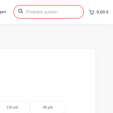
Products
search
gen
0,00
€
120 pill
90 pill