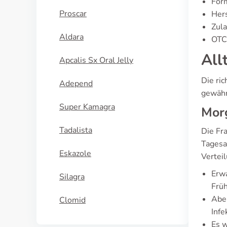
Form
Proscar
Hers
Zula
Aldara
OTC-
All
Apcalis Sx Oral Jelly
Die ri
Adepend
gewähr
Super Kamagra
Mor
Tadalista
Die Fr
Tagesa
Eskazole
Vertei
Erwa
Silagra
Früh
Aben
Clomid
Infe
Es w