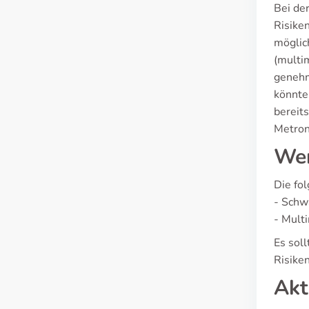
Bei de
Risike
möglic
(multim
genehm
könnte
bereit
Metron
Wer
Die fo
- Schw
- Mult
Es sol
Risike
Akt