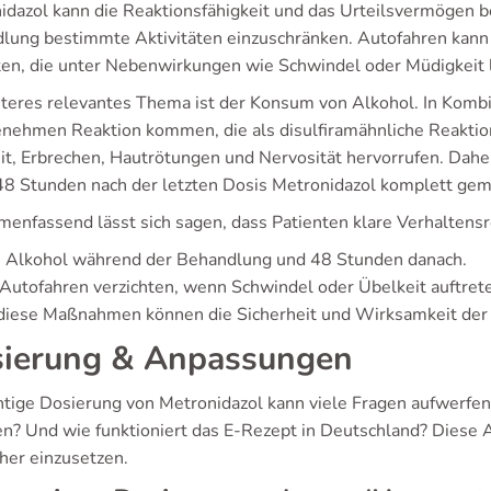
idazol kann die Reaktionsfähigkeit und das Urteilsvermögen b
lung bestimmte Aktivitäten einzuschränken. Autofahren kann s
ten, die unter Nebenwirkungen wie Schwindel oder Müdigkeit 
iteres relevantes Thema ist der Konsum von Alkohol. In Kombi
nehmen Reaktion kommen, die als disulfiramähnliche Reaktio
it, Erbrechen, Hautrötungen und Nervosität hervorrufen. Dah
 48 Stunden nach der letzten Dosis Metronidazol komplett ge
enfassend lässt sich sagen, dass Patienten klare Verhaltensr
n Alkohol während der Behandlung und 48 Stunden danach.
Autofahren verzichten, wenn Schwindel oder Übelkeit auftret
diese Maßnahmen können die Sicherheit und Wirksamkeit der
ierung & Anpassungen
chtige Dosierung von Metronidazol kann viele Fragen aufwerfen
n? Und wie funktioniert das E-Rezept in Deutschland? Diese As
cher einzusetzen.