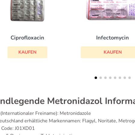
Infectomycin
Xif
KAUFEN
KA
ndlegende Metronidazol Inform
(Internationaler Freiname): Metronidazole
eutschland erhältliche Markennamen: Flagyl, Noritate, Metrog
 Code: J01XD01