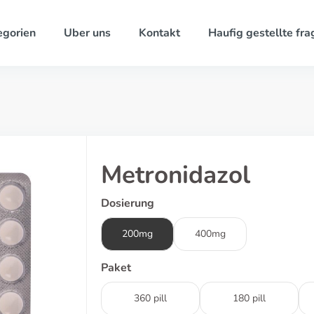
egorien
Uber uns
Kontakt
Haufig gestellte fra
Metronidazol
Dosierung
200mg
400mg
Paket
360 pill
180 pill