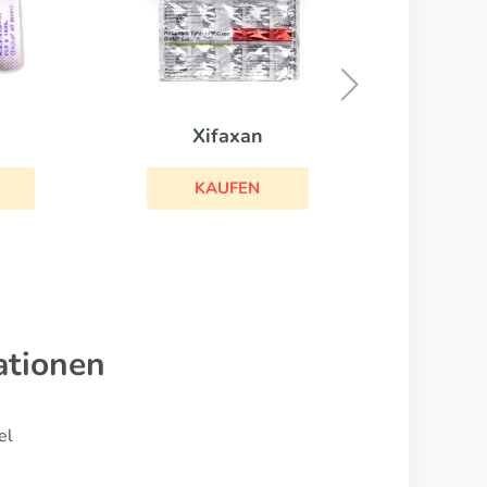
Amoxil
KAUFEN
axan
UFEN
ationen
el