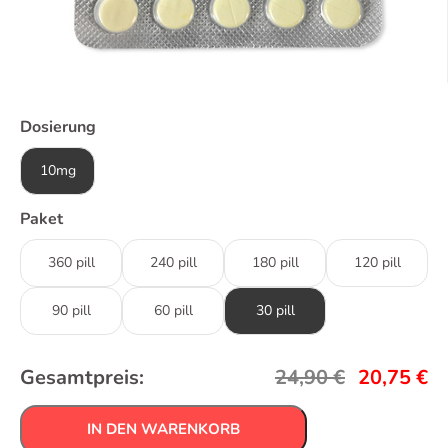
Dosierung
10mg
Paket
360 pill
240 pill
180 pill
120 pill
90 pill
60 pill
30 pill
Gesamtpreis:
24,90
€
20,75
€
IN DEN WARENKORB