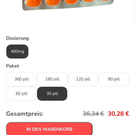
Dosierung
400mg
Paket
360 pill
180 pill
120 pill
90 pill
60 pill
30 pill
Gesamtpreis:
36,34
€
30,28
€
IN DEN WARENKORB