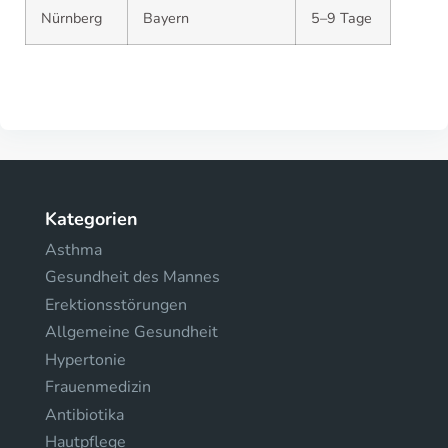
Nürnberg
Bayern
5–9 Tage
Kategorien
Asthma
Gesundheit des Mannes
Erektionsstörungen
Allgemeine Gesundheit
Hypertonie
Frauenmedizin
Antibiotika
Hautpflege