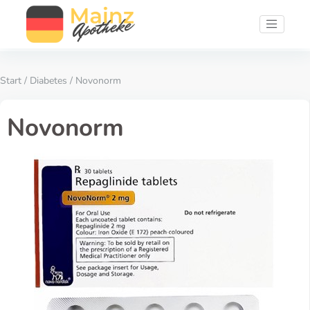
Start
/
Diabetes
/ Novonorm
Novonorm