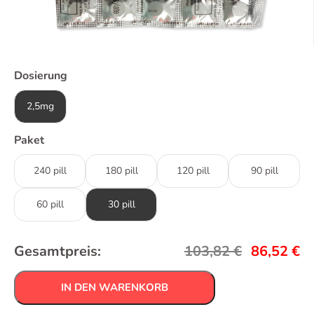
Dosierung
2,5mg
Paket
240 pill
180 pill
120 pill
90 pill
60 pill
30 pill
Gesamtpreis:
103,82
€
86,52
€
IN DEN WARENKORB