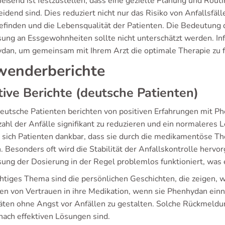
ießend ist festzustellen, dass eine gezielte Planung und Rou
idend sind. Dies reduziert nicht nur das Risiko von Anfallsfä
finden und die Lebensqualität der Patienten. Die Bedeutung 
ung an Essgewohnheiten sollte nicht unterschätzt werden. Inf
dan, um gemeinsam mit Ihrem Arzt die optimale Therapie zu f
enderberichte
tive Berichte (deutsche Patienten)
deutsche Patienten berichten von positiven Erfahrungen mit P
zahl der Anfälle signifikant zu reduzieren und ein normaleres
 sich Patienten dankbar, dass sie durch die medikamentöse T
 Besonders oft wird die Stabilität der Anfallskontrolle hervo
ung der Dosierung in der Regel problemlos funktioniert, was e
htiges Thema sind die persönlichen Geschichten, die zeigen, w
ten von Vertrauen in ihre Medikation, wenn sie Phenhydan einne
täten ohne Angst vor Anfällen zu gestalten. Solche Rückmeldun
nach effektiven Lösungen sind.