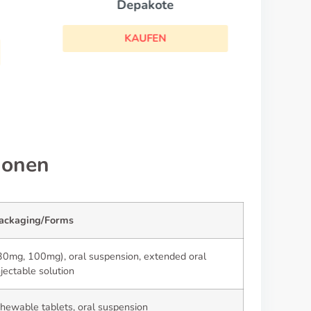
Depakote
KAUFEN
ionen
ckaging/Forms
30mg, 100mg), oral suspension, extended oral
njectable solution
hewable tablets, oral suspension