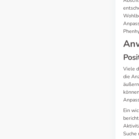
Abschl
entsche
Wohlbe
Anpass
Phenhy
Anw
Posi
Viele 
die An
äußern
können.
Anpass
Ein wic
berich
Aktivi
Suche 