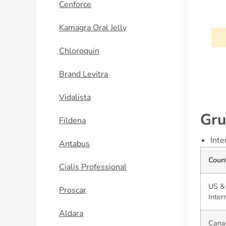
Cenforce
l
Strattera
Kamagra Oral Jelly
N
KAUFEN
Chloroquin
Brand Levitra
Vidalista
Gru
Fildena
Inte
Antabus
Coun
Cialis Professional
US &
Proscar
Inter
Aldara
Cana