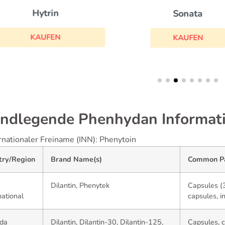
Hytrin
Sonata
KAUFEN
KAUFEN
ndlegende Phenhydan Informat
rnationaler Freiname (INN): Phenytoin
try/Region
Brand Name(s)
Common Pa
Dilantin, Phenytek
Capsules (
national
capsules, i
da
Dilantin, Dilantin-30, Dilantin-125,
Capsules, c