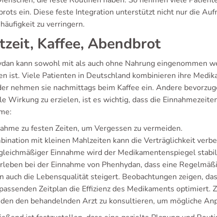
 Menschen, die feste Routinen haben. So nehmen viele Patien
rots ein. Diese feste Integration unterstützt nicht nur die Au
häufigkeit zu verringern.
tzeit, Kaffee, Abendbrot
dan kann sowohl mit als auch ohne Nahrung eingenommen werde
en ist. Viele Patienten in Deutschland kombinieren ihre Medi
der nehmen sie nachmittags beim Kaffee ein. Andere bevorzu
e Wirkung zu erzielen, ist es wichtig, dass die Einnahmezeiten 
me:
ahme zu festen Zeiten, um Vergessen zu vermeiden.
ination mit kleinen Mahlzeiten kann die Verträglichkeit verbe
gleichmäßiger Einnahme wird der Medikamentenspiegel stabil
erleben bei der Einnahme von Phenhydan, dass eine Regelmäßig
n auch die Lebensqualität steigert. Beobachtungen zeigen, das
passenden Zeitplan die Effizienz des Medikaments optimiert. Z
den den behandelnden Arzt zu konsultieren, um mögliche An