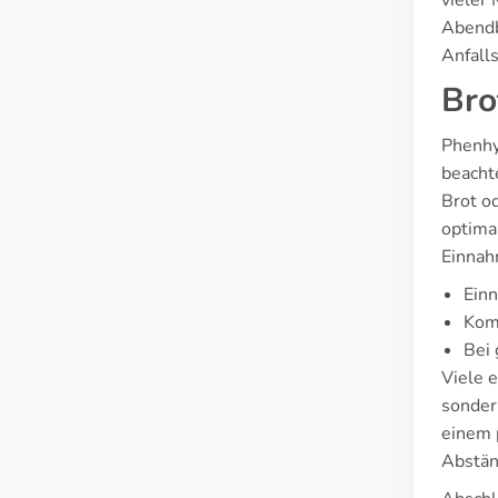
vieler
Abendb
Anfalls
Bro
Phenhy
beacht
Brot o
optimal
Einnah
Einn
Komb
Bei 
Viele 
sonder
einem 
Abstän