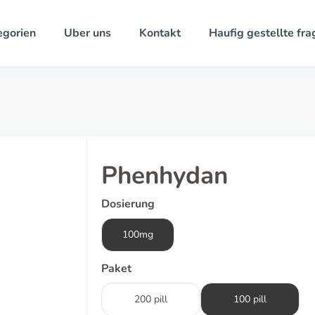
egorien
Uber uns
Kontakt
Haufig gestellte fra
Phenhydan
Dosierung
100mg
Paket
200 pill
100 pill