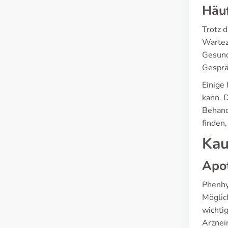
Häuf
Trotz 
Wartez
Gesund
Gesprä
Einige 
kann. 
Behand
finden
Kau
Apot
Phenhy
Möglich
wichti
Arznei