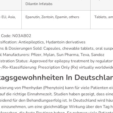
Dilantin Infatabs
EU, Asia,
Epanutin, Zentoin, Epamin, others
Tablets, am
 Code: N03AB02
sification: Antiepileptics, Hydantoin derivatives
s & Dosierungen Sold: Capsules, chewable tablets, oral suspe
l Manufacturers: Pfizer, Mylan, Sun Pharma, Teva, Sandoz
stration Status: Approved for epilepsy treatment by regulator
/Rx-Klassifizierung: Prescription Only (Rx) virtually worldwid
tagsgewohnheiten In Deutschla
sierung von Phenhydan (Phenytoin) kann für viele Patienten e
auf die richtige Einnahmezeit. Studien haben gezeigt, dass 
eidend für den Behandlungserfolg ist. In Deutschland wird h
 einzunehmen, um eine gleichmäßige Wirkung über den Tag hin