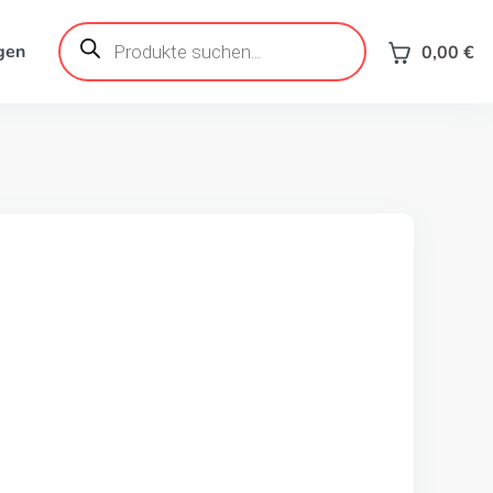
Products
search
gen
0,00
€