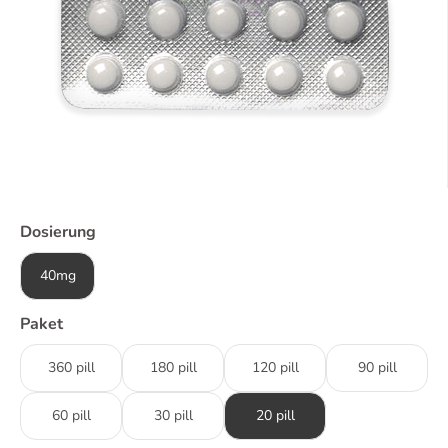
Dosierung
40mg
Paket
360 pill
180 pill
120 pill
90 pill
60 pill
30 pill
20 pill