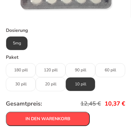
Dosierung
5mg
Paket
180 pill
120 pill
90 pill
60 pill
30 pill
20 pill
10 pill
Gesamtpreis:
12,45
€
10,37
€
IN DEN WARENKORB