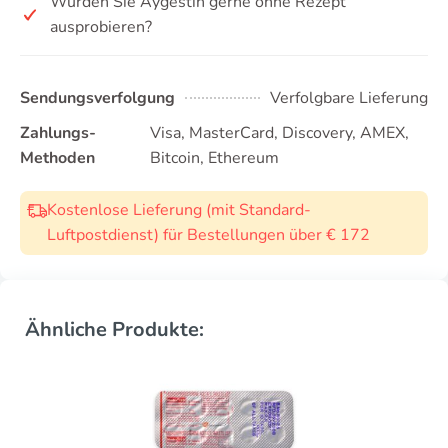
Würden Sie Aygestin gerne ohne Rezept
ausprobieren?
Sendungsverfolgung
Verfolgbare Lieferung
Zahlungs-
Visa, MasterCard, Discovery, AMEX,
Methoden
Bitcoin, Ethereum
Kostenlose Lieferung (mit Standard-
Luftpostdienst) für Bestellungen über € 172
Ähnliche Produkte: