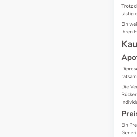
Trotz d
lästig
Ein we
ihren 
Kau
Apo
Dipros
ratsam,
Die Ve
Rücker
indivi
Prei
Ein Pr
Generi