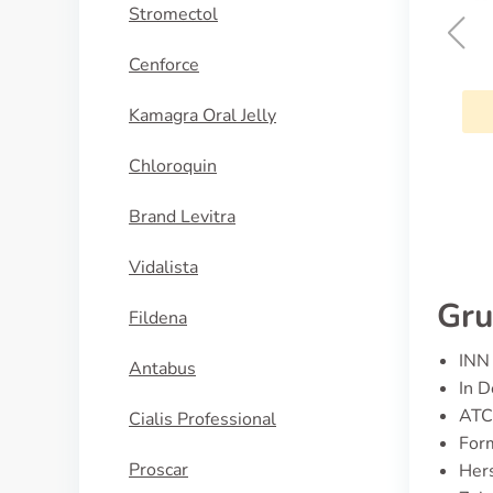
Stromectol
Elocon
Cenforce
KAUFEN
Kamagra Oral Jelly
Chloroquin
Brand Levitra
Vidalista
Gru
Fildena
INN 
Antabus
In 
ATC
Cialis Professional
For
Proscar
Hers