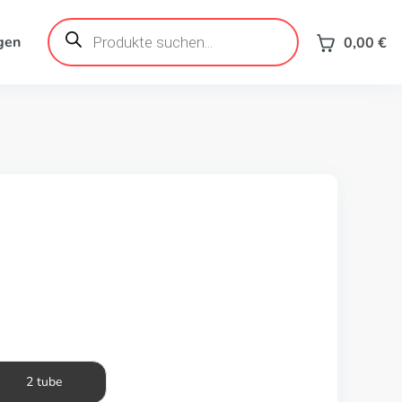
Products
search
gen
0,00
€
2 tube