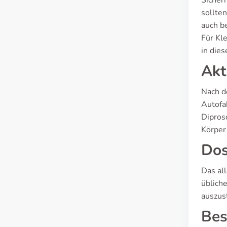
Sicher
sollte
auch b
Für Kl
in dies
Akt
Nach d
Autofa
Dipros
Körper
Dos
Das al
üblich
auszus
Bes