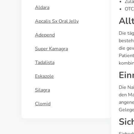
Zula
Aldara
OTC-
All
Apcalis Sx Oral Jelly
Die tä
Adepend
besteh
die ge
Super Kamagra
Patien
Tadalista
kombin
Ein
Eskazole
Die Na
Silagra
den Ma
angeneh
Clomid
Gelege
Sic