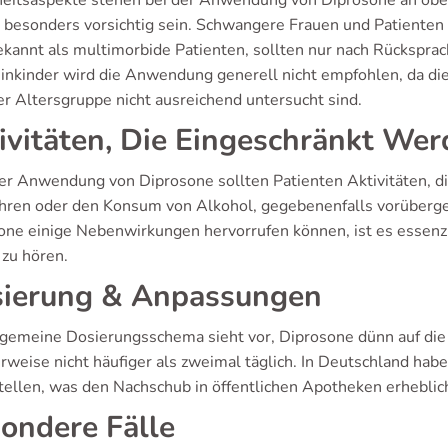
heitsaspekte stehen bei der Anwendung von Diprosone an ob
n besonders vorsichtig sein. Schwangere Frauen und Patiente
ekannt als multimorbide Patienten, sollten nur nach Rücksprac
einkinder wird die Anwendung generell nicht empfohlen, da d
er Altersgruppe nicht ausreichend untersucht sind.
ivitäten, Die Eingeschränkt Wer
er Anwendung von Diprosone sollten Patienten Aktivitäten, d
hren oder den Konsum von Alkohol, gegebenenfalls vorüberge
one einige Nebenwirkungen hervorrufen können, ist es essenzi
 zu hören.
ierung & Anpassungen
lgemeine Dosierungsschema sieht vor, Diprosone dünn auf die 
erweise nicht häufiger als zweimal täglich. In Deutschland hab
tellen, was den Nachschub in öffentlichen Apotheken erheblich
ondere Fälle