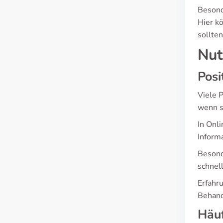
Besond
Hier k
sollte
Nut
Posi
Viele 
wenn s
In Onl
Informa
Besond
schnel
Erfahru
Behand
Häu