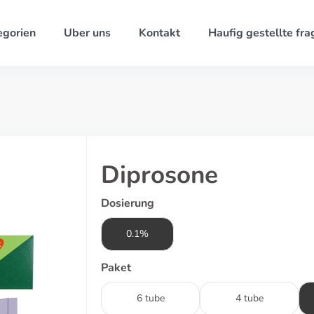
egorien
Uber uns
Kontakt
Haufig gestellte fra
Diprosone
Dosierung
0.1%
Paket
6 tube
4 tube