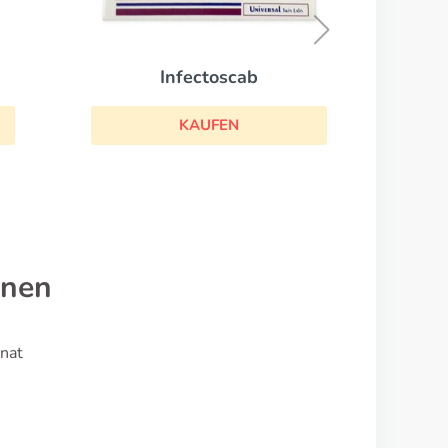
KAUFEN
onen
nat