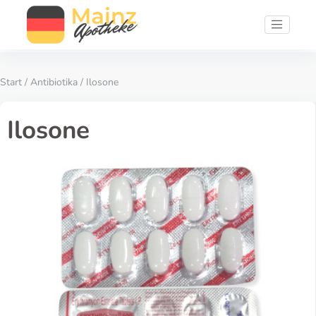
Start
/
Antibiotika
/ Ilosone
Ilosone