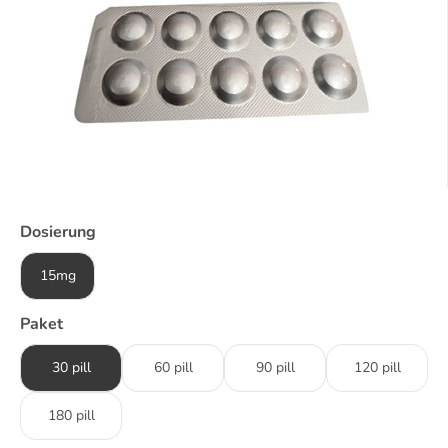
Dosierung
15mg
Paket
30 pill
60 pill
90 pill
120 pill
180 pill