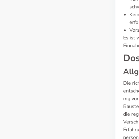
sch
Kein
erfo
Vors
Es ist
Einnah
Dos
All
Die ri
entsch
mg vor
Baustei
die reg
Versch
Erfahr
persön