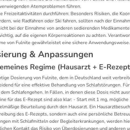
werwiegenden Atemproblemen führen.
e Freizeitaktivitäten durchführen: Besonders Risiken, die Koo
rdern, wie Radfahren oder Ski fahren, sollten nach der Einn
icht bei der Einnahme von anderen sedierenden Medikamente
 wichtig, auf die eigenen Körperreaktionen zu achten. Verantw
me von Fulnite gewährleistet eine sichere Anwendungsweise.
ierung & Anpassungen
gemeines Regime (Hausarzt + E-Rezept
chtige Dosierung von Fulnite, dem in Deutschland weit verbrei
eidend für eine effektive Behandlung von Schlafstörungen. Für
 dem Schlafengehen. In Fällen, in denen diese Dosis nicht ausr
ne für das E-Rezept sind also klar: - Start mit 1 mg, mögliche
elmäßige Beurteilung durch den Hausarzt. Ein Hausarztbesuch b
reibung des E-Rezepts, sondern auch eine persönliche Betreuu
ungen mit Schlafmitteln oder Begleiterkrankungen, werden hie
lichen Kontakt das Risiko von Überdosierungen und anderen 