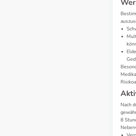
Wer 
Bestim
auszus
Schw
Mul
kön
Elde
Ged
Besond
Medika
Risiko
Akti
Nach d
gewähr
8 Stun
Neben
Verm