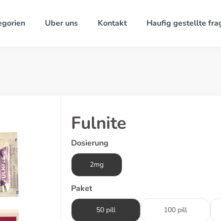
egorien
Uber uns
Kontakt
Haufig gestellte fra
Fulnite
Dosierung
2mg
Paket
50 pill
100 pill