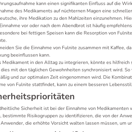
hrungsaufnahme kann einen signifikanten Einfluss auf die Wirk
nnahme des Medikaments auf nüchternen Magen eine schneller
Deutsche, ihre Medikation zu den Mahlzeiten einzunehmen. Hier
Einnahme vor oder nach dem Abendbrot ist häufig empfehlens
esondere bei fettigen Speisen kann die Resorption von Fulni
te.
eiden Sie die Einnahme von Fulnite zusammen mit Kaffee, da 
kung beeinflussen kann.
Medikament in den Alltag zu integrieren, könnte es hilfreich s
 dies mit den täglichen Gewohnheiten synchronisiert wird. So 
äßig und zur optimalen Zeit eingenommen wird. Die Kombinatio
me von Fulnite stattfindet, kann zu einem besseren Lebensstil 
herheitsprioritäten
heitliche Sicherheit ist bei der Einnahme von Medikamenten w
g, bestimmte Risikogruppen zu identifizieren, die von der A
s Anwender, die erhöhte Vorsicht walten lassen müssen, um