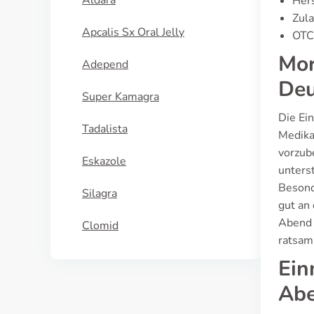
Aldara
Hers
Zula
Apcalis Sx Oral Jelly
OTC-
Mor
Adepend
Deu
Super Kamagra
Die Ein
Tadalista
Medika
vorzub
Eskazole
unterst
Besond
Silagra
gut an
Abend 
Clomid
ratsam
Ein
Abe