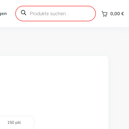
Products
search
gen
0,00
€
150 pill