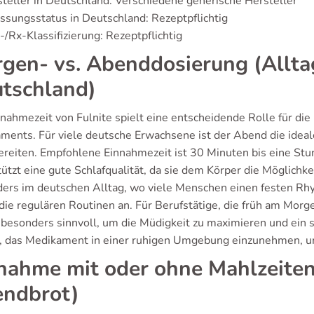
teller in Deutschland: Verschiedene generische Hersteller
ssungsstatus in Deutschland: Rezeptpflichtig
/Rx-Klassifizierung: Rezeptpflichtig
gen- vs. Abenddosierung (Allt
tschland)
nahmezeit von Fulnite spielt eine entscheidende Rolle für die E
ments. Für viele deutsche Erwachsene ist der Abend die ideale
ereiten. Empfohlene Einnahmezeit ist 30 Minuten bis eine St
ützt eine gute Schlafqualität, da sie dem Körper die Möglichkei
ers im deutschen Alltag, wo viele Menschen einen festen Rh
 die regulären Routinen an. Für Berufstätige, die früh am Mor
besonders sinnvoll, um die Müdigkeit zu maximieren und ein sc
, das Medikament in einer ruhigen Umgebung einzunehmen, u
nahme mit oder ohne Mahlzeiten 
ndbrot)