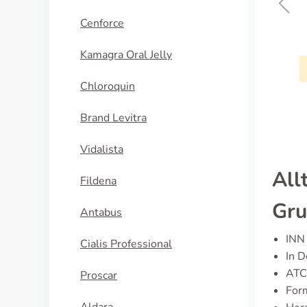
Cenforce
Eldepryl
Kamagra Oral Jelly
KAUFEN
Chloroquin
Brand Levitra
Vidalista
All
Fildena
Gru
Antabus
INN 
Cialis Professional
In D
ATC
Proscar
Form