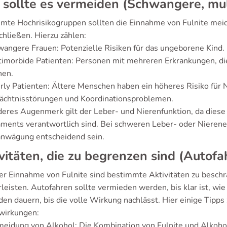
sollte es vermeiden (Schwangere, mul
mte Hochrisikogruppen sollten die Einnahme von Fulnite meid
chließen. Hierzu zählen:
angere Frauen: Potenzielle Risiken für das ungeborene Kind.
timorbide Patienten: Personen mit mehreren Erkrankungen, d
nen.
rly Patienten: Ältere Menschen haben ein höheres Risiko für
ächtnisstörungen und Koordinationsproblemen.
eres Augenmerk gilt der Leber- und Nierenfunktion, da dies
ments verantwortlich sind. Bei schweren Leber- oder Nierene
anwägung entscheidend sein.
vitäten, die zu begrenzen sind (Autofa
er Einnahme von Fulnite sind bestimmte Aktivitäten zu beschr
leisten. Autofahren sollte vermieden werden, bis klar ist, wie
den dauern, bis die volle Wirkung nachlässt. Hier einige Tip
wirkungen:
eidung von Alkohol: Die Kombination von Fulnite und Alkohol