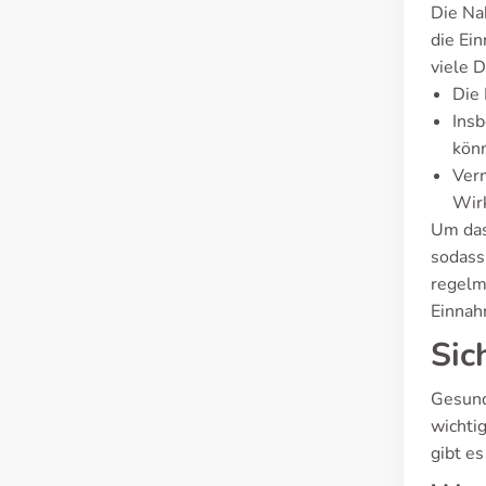
Die Na
die Ei
viele 
Die 
Insb
könn
Verm
Wir
Um das 
sodass
regelm
Einnah
Sic
Gesund
wichti
gibt e