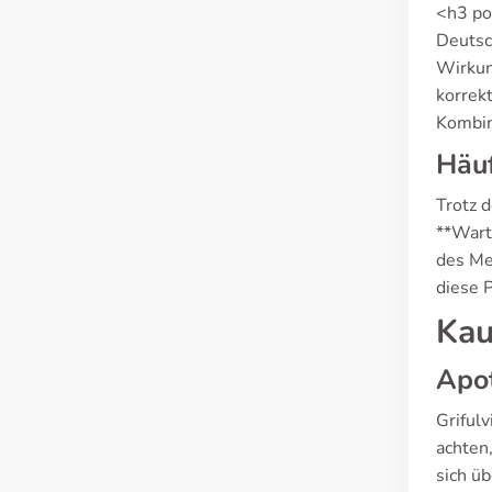
<h3 po
Deutsch
Wirkung
korrek
Kombin
Häu
Trotz 
**Wart
des Me
diese 
Kau
Apo
Griful
achten,
sich üb