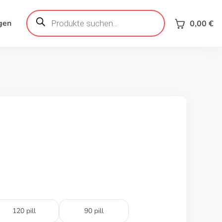
Products
search
gen
0,00
€
120 pill
90 pill