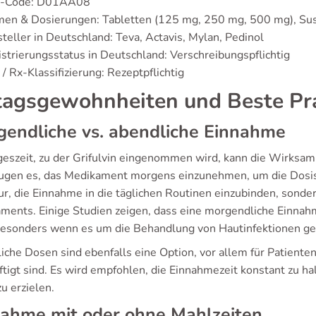
-Code: D01AA08
men & Dosierungen: Tabletten (125 mg, 250 mg, 500 mg), Su
teller in Deutschland: Teva, Actavis, Mylan, Pedinol
strierungsstatus in Deutschland: Verschreibungspflichtig
/ Rx-Klassifizierung: Rezeptpflichtig
tagsgewohnheiten und Beste Pr
endliche vs. abendliche Einnahme
geszeit, zu der Grifulvin eingenommen wird, kann die Wirksam
ugen es, das Medikament morgens einzunehmen, um die Dosis 
ur, die Einnahme in die täglichen Routinen einzubinden, sonde
ments. Einige Studien zeigen, dass eine morgendliche Einnah
besonders wenn es um die Behandlung von Hautinfektionen ge
iche Dosen sind ebenfalls eine Option, vor allem für Patiente
ftigt sind. Es wird empfohlen, die Einnahmezeit konstant zu h
zu erzielen.
nahme mit oder ohne Mahlzeiten