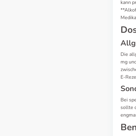
kann p
**Alko
Medika
Dos
All
Die all
mg und
zwisch
E-Reze
Sond
Bei sp
sollte
engmas
Ben