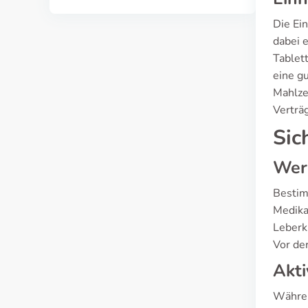
Die Ei
dabei 
Tablet
eine g
Mahlze
Verträ
Sic
Wer 
Bestim
Medika
Leberk
Vor de
Akti
Währen