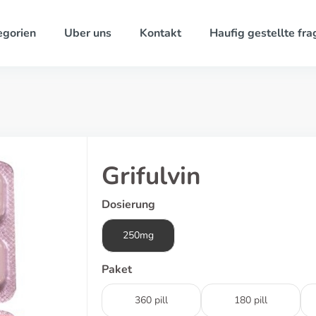
egorien
Uber uns
Kontakt
Haufig gestellte fra
Grifulvin
Dosierung
250mg
Paket
360 pill
180 pill