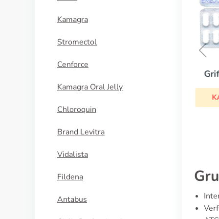
Kamagra
Stromectol
Cenforce
Grifulvin V
Kamagra Oral Jelly
KAUFEN
Chloroquin
Brand Levitra
Vidalista
Gru
Fildena
Inte
Antabus
Verf