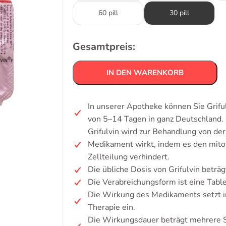
60 pill
30 pill
Gesamtpreis:
IN DEN WARENKORB
In unserer Apotheke können Sie Griful
von 5–14 Tagen in ganz Deutschland.
Grifulvin wird zur Behandlung von de
Medikament wirkt, indem es den mitoti
Zellteilung verhindert.
Die übliche Dosis von Grifulvin betr
Die Verabreichungsform ist eine Table
Die Wirkung des Medikaments setzt i
Therapie ein.
Die Wirkungsdauer beträgt mehrere S