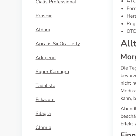
ATC
Cialis Professional
For
Proscar
Hers
Regi
Aldara
OTC 
All
Apcalis Sx Oral Jelly
Morg
Adepend
Die Ta
Super Kamagra
bevorz
nicht n
Tadalista
Medika
kann, 
Eskazole
Abendl
Silagra
beschä
Effekt 
Clomid
Ein