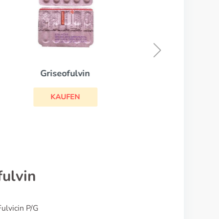
Clotrimazol
KAUFEN
fulvin
ulvicin P/G