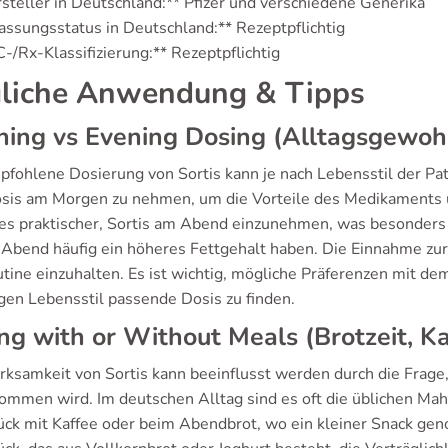
rsteller in Deutschland:** Pfizer und verschiedene Generika
lassungsstatus in Deutschland:** Rezeptpflichtig
-/Rx-Klassifizierung:** Rezeptpflichtig
liche Anwendung & Tipps
ing vs Evening Dosing (Alltagsgewoh
fohlene Dosierung von Sortis kann je nach Lebensstil der Pati
osis am Morgen zu nehmen, um die Vorteile des Medikaments
 es praktischer, Sortis am Abend einzunehmen, was besonders 
 Abend häufig ein höheres Fettgehalt haben. Die Einnahme zur 
utine einzuhalten. Es ist wichtig, mögliche Präferenzen mit d
igen Lebensstil passende Dosis zu finden.
ng with or Without Meals (Brotzeit, K
rksamkeit von Sortis kann beeinflusst werden durch die Frag
ommen wird. Im deutschen Alltag sind es oft die üblichen Mahl
ück mit Kaffee oder beim Abendbrot, wo ein kleiner Snack gen