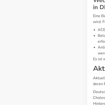
Wech
in D
Eine B
wird. 
ACE-
Bet
erfo
Anti
wer
Es ist 
Akt
Aktuel
deren 
Deutsc
Choles
Hinter