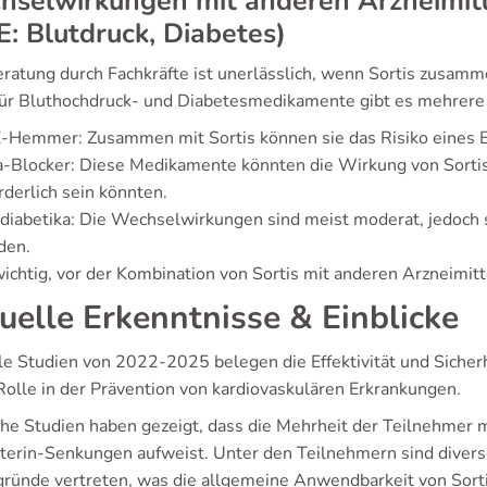
selwirkungen mit anderen Arzneimitt
E: Blutdruck, Diabetes)
eratung durch Fachkräfte ist unerlässlich, wenn Sortis zus
Für Bluthochdruck- und Diabetesmedikamente gibt es mehrer
Hemmer: Zusammen mit Sortis können sie das Risiko eines B
a-Blocker: Diese Medikamente könnten die Wirkung von Sorti
rderlich sein könnten.
diabetika: Die Wechselwirkungen sind meist moderat, jedoch
den.
wichtig, vor der Kombination von Sortis mit anderen Arzneimitt
uelle Erkenntnisse & Einblicke
le Studien von 2022-2025 belegen die Effektivität und Sicher
Rolle in der Prävention von kardiovaskulären Erkrankungen.
he Studien haben gezeigt, dass die Mehrheit der Teilnehmer m
terin-Senkungen aufweist. Unter den Teilnehmern sind divers
gründe vertreten, was die allgemeine Anwendbarkeit von Sorti