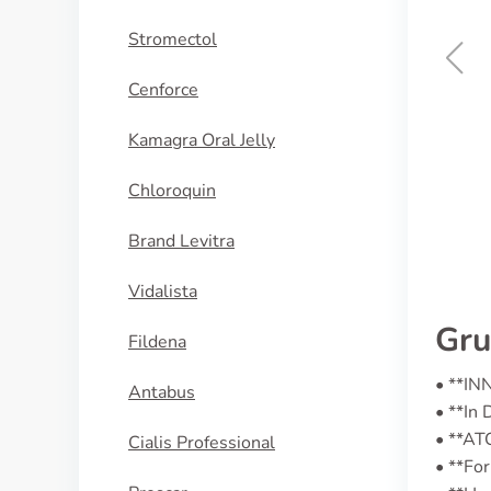
Stromectol
Cenforce
Bempedoinsaure
Kamagra Oral Jelly
KAUFEN
Chloroquin
Brand Levitra
Vidalista
Gru
Fildena
• **INN
Antabus
• **In
• **AT
Cialis Professional
• **Fo