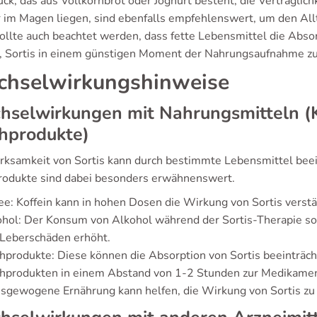
ck, das aus Vollkornbrot oder Joghurt besteht, die Verträglic
 im Magen liegen, sind ebenfalls empfehlenswert, um den All
sollte auch beachtet werden, dass fette Lebensmittel die Absor
, Sortis in einem günstigen Moment der Nahrungsaufnahme zu
hselwirkungshinweise
selwirkungen mit Nahrungsmitteln (K
hprodukte)
rksamkeit von Sortis kann durch bestimmte Lebensmittel beei
rodukte sind dabei besonders erwähnenswert.
ee: Koffein kann in hohen Dosen die Wirkung von Sortis vers
hol: Der Konsum von Alkohol während der Sortis-Therapie sol
 Leberschäden erhöht.
hprodukte: Diese können die Absorption von Sortis beeinträc
chprodukten in einem Abstand von 1-2 Stunden zur Medikame
usgewogene Ernährung kann helfen, die Wirkung von Sortis z