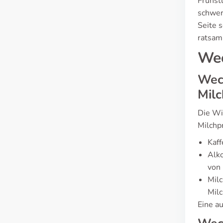
Frühstü
schwer
Seite 
ratsam
Wec
Wech
Milc
Die Wi
Milchp
Kaff
Alko
von
Milc
Mil
Eine a