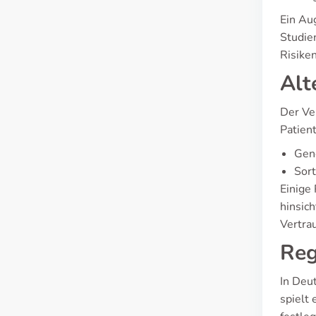
Ein Au
Studien
Risike
Alt
Der Ve
Patien
Gene
Sort
Einige
hinsic
Vertrau
Reg
In Deu
spielt