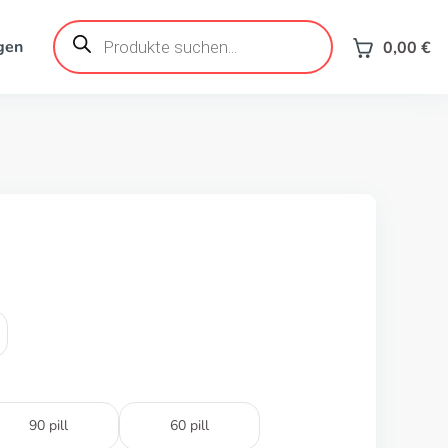
Products
search
gen
0,00
€
90 pill
60 pill