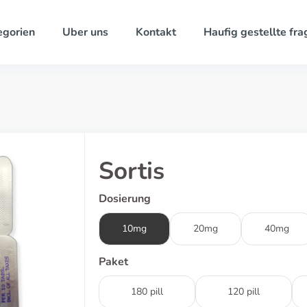
egorien
Uber uns
Kontakt
Haufig gestellte fra
Sortis
Dosierung
10mg
20mg
40mg
Paket
180 pill
120 pill