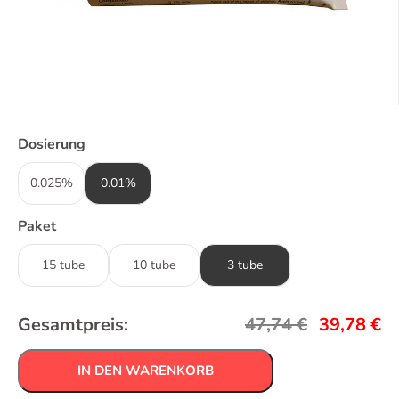
Dosierung
0.025%
0.01%
Paket
15 tube
10 tube
3 tube
Gesamtpreis:
47,74
€
39,78
€
IN DEN WARENKORB