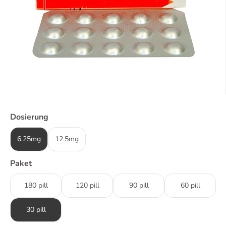
Dosierung
6.25mg
12.5mg
Paket
180 pill
120 pill
90 pill
60 pill
30 pill