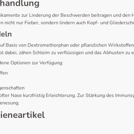
ehandlung
amente zur Linderung der Beschwerden beitragen und den H
 nicht nur Fieber, sondern lindern auch Kopf- und Gliedersch
eln
 auf Basis von Dextromethorphan oder pflanzlichen Wirkstoffe
l dabei, zähen Schleim zu verflüssigen und das Abhusten zu er
ene Optionen zur Verfügung:
ffen
enschaften
fter Nase kurzfristig Erleichterung. Zur Stärkung des Immun
Genesung.
eneartikel