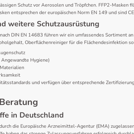
ssigen Schutz vor Aerosolen und Tröpfchen. FFP2-Masken fi
ken entsprechen der europäischen Norm EN 149 und sind CE-ze
nd weitere Schutzausrüstung
 nach DIN EN 14683 führen wir ein umfassendes Sortiment an
lgehalt, Oberflächenreiniger für die Flächendesinfektion sow
 Augenschutz
ür Angewandte Hygiene)
Materialien
rksamkeit
litätsstandards und verfügen über entsprechende Zertifizier
 Beratung
fe in Deutschland
durch die Europäische Arzneimittel-Agentur (EMA) zugelasse
ffe haben das strenge Zulassungsverfahren erfolgreich durch