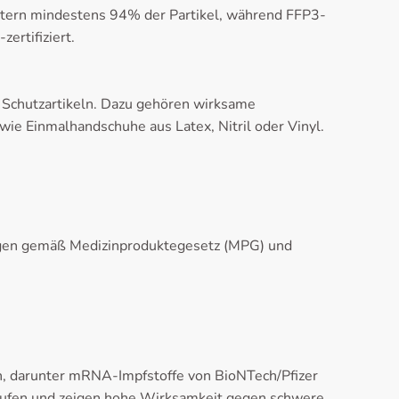
ltern mindestens 94% der Partikel, während FFP3-
rtifiziert.
 Schutzartikeln. Dazu gehören wirksame
ie Einmalhandschuhe aus Latex, Nitril oder Vinyl.
ungen gemäß Medizinproduktegesetz (MPG) und
n, darunter mRNA-Impfstoffe von BioNTech/Pfizer
laufen und zeigen hohe Wirksamkeit gegen schwere