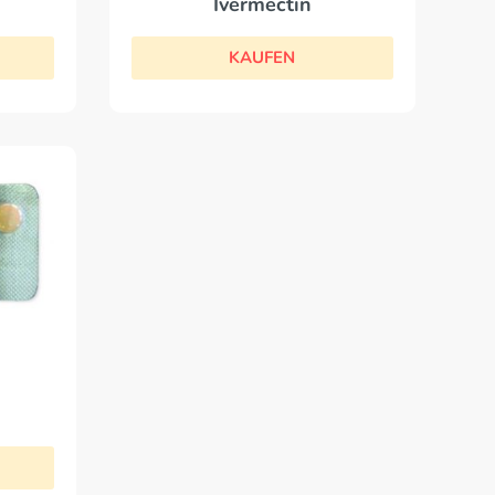
Ivermectin
KAUFEN