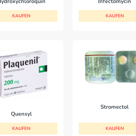
Infectomycin
ydroxychloroquin
KAUFEN
KAUFEN
Stromectol
Quensyl
KAUFEN
KAUFEN