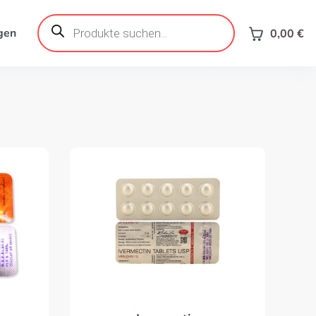
Products
search
gen
0,00
€