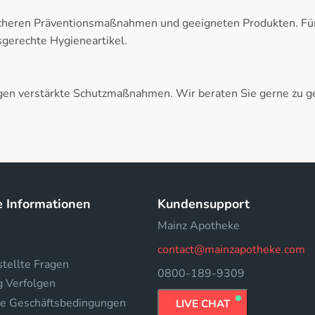
cheren Präventionsmaßnahmen und geeigneten Produkten. Für 
sgerechte Hygieneartikel.
 verstärkte Schutzmaßnahmen. Wir beraten Sie gerne zu ge
e Informationen
Kundensupport
Mainz Apotheke
contact@mainzapotheke.com
tellte Fragen
0800-189-9309
g Verfolgen
e Geschäftsbedingungen
LIVE CHAT