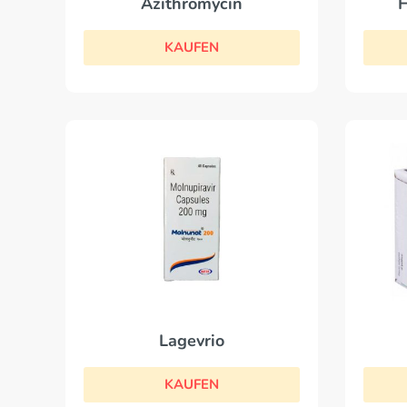
Azithromycin
H
KAUFEN
Lagevrio
KAUFEN