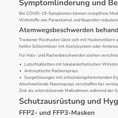
Symptomlinderung und B
Bei COVID-19-Symptomen können rezeptfreie Medik
Wirkstoffe wie Paracetamol und Ibuprofen reduzieren
Atemwegsbeschwerden behand
Trockener Reizhusten lässt sich mit Hustenstillern
helfen Schleimlöser mit Acetylcystein oder Ambroxo
Für Hals- und Rachenbeschwerden stehen verschied
Lutschtabletten mit lokalanästhetischen Wirksto
Antiseptische Rachensprays
Gurgellösungen mit entzündungshemmenden Eig
Abschwellende Nasensprays verschaffen bei verstop
Zink als unterstützende Maßnahmen während der 
Schutzausrüstung und Hygi
FFP2- und FFP3-Masken