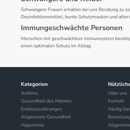
Schwangere Frauen erhalten bei uns Beratung zu si
Desinfektionsmittel, bunte Schutzmasken und alter
Immungeschwächte Personen
Menschen mit geschwächtem Immunsystem benötigen
einen optimalen Schutz im Alltag.
Kategorien
Nützlich
Asthma
Uber uns
Gesundheit des Mannes
Kontakt
Erektionsstörungen
Häufig Ges
Allgemeine Gesundheit
Bestellun
Hypertonie
Allgemein