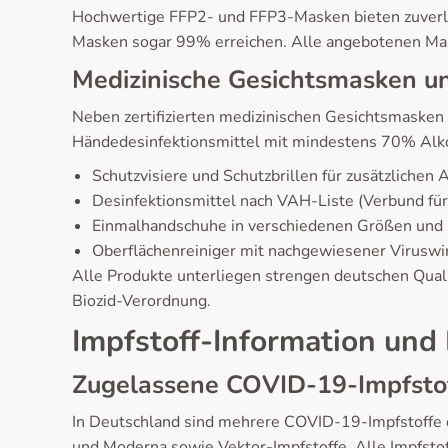
Hochwertige FFP2- und FFP3-Masken bieten zuverlä
Masken sogar 99% erreichen. Alle angebotenen Mas
Medizinische Gesichtsmasken u
Neben zertifizierten medizinischen Gesichtsmasken
Händedesinfektionsmittel mit mindestens 70% Alkoho
Schutzvisiere und Schutzbrillen für zusätzlichen
Desinfektionsmittel nach VAH-Liste (Verbund f
Einmalhandschuhe in verschiedenen Größen und 
Oberflächenreiniger mit nachgewiesener Viruswi
Alle Produkte unterliegen strengen deutschen Qua
Biozid-Verordnung.
Impfstoff-Information und
Zugelassene COVID-19-Impfstof
In Deutschland sind mehrere COVID-19-Impfstoffe 
und Moderna sowie Vektor-Impfstoffe. Alle Impfsto